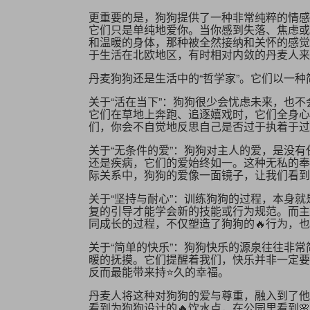
更重要的是，狗狗提供了一种非常纯粹的情感
它们只是单纯地爱你。当你感到失落、焦虑或
和温暖的身体，那种被全然接纳和关怀的感觉
于生活在北欧地区，有时相对内敛的丹麦人来
丹麦狗狗还是生活中的“哲学家”。它们以一
关于“活在当下”：狗狗很少会忧虑未来，也不会
它们在草地上奔跑、追逐嬉戏时，它们全身心
们，你会不自觉地反思自己是否过于执着于过
关于“无条件的爱”：狗狗对主人的爱，是没
还是疾病，它们的爱始终如一。这种无私的奉献
际关系中，狗狗的爱像一面镜子，让我们看到
关于“坚持与耐心”：训练狗狗的过程，本身
复的引导才能学会新的技能或行为规范。而主
同成长的过程，不仅塑造了狗狗的🔥行为，
关于“简单的快乐”：狗狗快乐的源泉往往非
暖的抚摸。它们提醒着我们，快乐并非一定要
反而最能带来持⭐久的幸福。
丹麦人将这种对狗狗的爱与尊重，融入到了他
看到为狗狗设计的🔥饮水点，在公园里看到