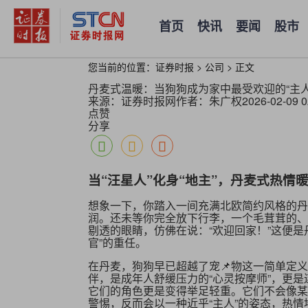
首页
快讯
要闻
股市
您当前的位置：
证券时报
>
公司
>
正文
丹麦式温暖：当狗狗成为家中最受欢迎的“主
来源：证券时报网
作者：朱广权
2026-02-09 0
点赞
分享
当“汪星人”化身“地主”，丹麦式热情
想象一下，你踏入一间充满北欧简约风格的丹
润。还未等你完全放下行李，一个毛茸茸的、
剔透的眼睛，仿佛在说：“欢迎回家！”这便
官”的重任。
在丹麦，狗狗早已超越了宠📌物这一简单定
伴，是成年人舒缓压力的“心灵按摩师”，更
它们的角色更是变得举足轻重。它们不会像某
警惕，反而会以一种近乎“主人”的姿态，热