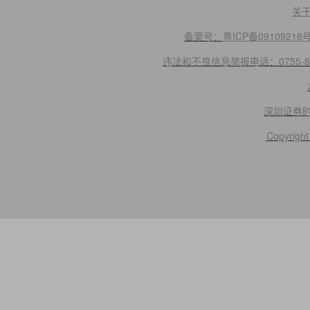
关
备案号：
粤ICP备09109218
违法和不良信息举报电话：0755-83
深圳证券
Copyright