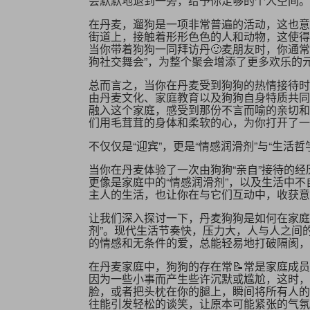
会默默地退到一旁，给予你足够的个人空间。
在丹麦，遛狗是一项非常普遍的活动，这也意
街道上，接触着形形色色的人和动物，这使得
当你带着狗狗一同拜访丹🙂麦朋友时，你通
狗社交舞会”，为整个聚会增添了更多欢乐的
总而言之，当你在丹麦受到狗狗的热情接待时
由丹麦文化、家庭教育以及狗狗自身特质共同
融入这个家庭，感受到那份不言而喻的亲切和
们用毛茸茸的身体和柔软的心，为你打开了一
不仅仅是“迎宾”，更是“情感润滑剂”与“生活哲
当你在丹麦体验了一次由狗狗“亲自”接待的经
更像是家庭中的“情感润滑剂”，以及生活中不
主人的生活，也让你在与它们互动中，收获意
让我们深入探讨一下，丹麦狗狗是如何在家庭
剂”。现代生活节奏快，压力大，人与人之间
的情感和无条件的爱，总能轻易地打破隔阂，
在丹麦家庭中，狗狗的存在常📝常是家庭成
因为一些小事而产生些许沉默或尴尬，这时，
脸，或者把头枕在你的腿上，瞬间将所有人的
往能引发轻松的谈笑，让原本可能紧张的气氛