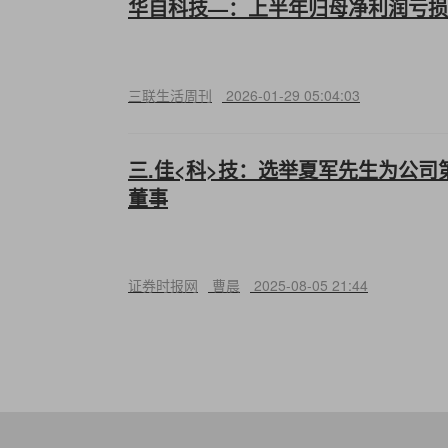
华自科技—：上半年归母净利润亏损1
三联生活周刊
2026-01-29 05:04:03
三.佳<科>技：选举夏军先生为公
董事
证券时报网
曹晨
2025-08-05 21:44