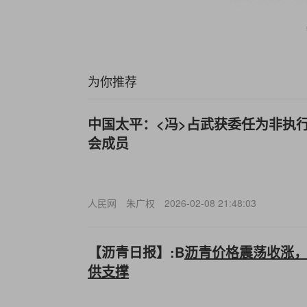
为你推荐
中国太平：<冯>占武获委任为非执
会成员
人民网
朱广权
2026-02-08 21:48:03
【沥青日报】:B
沥青价格震荡收涨
供支撑