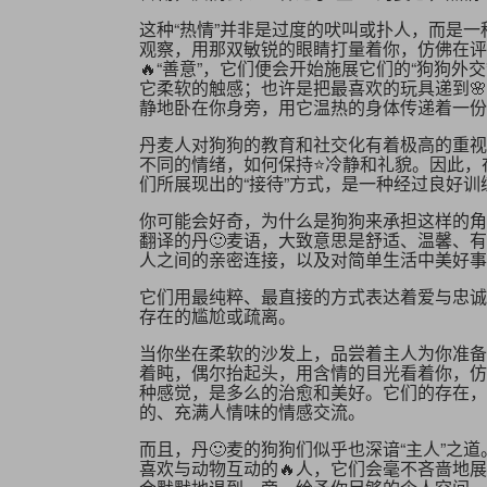
这种“热情”并非是过度的吠叫或扑人，而是
观察，用那双敏锐的眼睛打量着你，仿佛在评
🔥“善意”，它们便会开始施展它们的“狗狗外
它柔软的触感；也许是把最喜欢的玩具递到
静地卧在你身旁，用它温热的身体传递着一份
丹麦人对狗狗的教育和社交化有着极高的重视
不同的情绪，如何保持⭐冷静和礼貌。因此，
们所展现出的“接待”方式，是一种经过良好
你可能会好奇，为什么是狗狗来承担这样的角色
翻译的丹🙂麦语，大致意思是舒适、温馨、有
人之间的亲密连接，以及对简单生活中美好事
它们用最纯粹、最直接的方式表达着爱与忠诚
存在的尴尬或疏离。
当你坐在柔软的沙发上，品尝着主人为你准备
着盹，偶尔抬起头，用含情的目光看着你，仿
种感觉，是多么的治愈和美好。它们的存在，
的、充满人情味的情感交流。
而且，丹🙂麦的狗狗们似乎也深谙“主人”之
喜欢与动物互动的🔥人，它们会毫不吝啬地