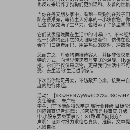
也反过来培养了狗狗们更加温和、友善的性格
当你在丹麦朋友家中，看到一只狗狗在孩子们
趴在餐桌旁，等待主人分享的一小块食物，你
让这个家充满了生命力，也增添了许多温馨的
它们就像是隐藏在生活中的“小确幸”，不🎯
现一只狗狗正用它的大眼睛望着你，仿佛在说
会在门口摇着尾巴，用最热烈的欢迎，冲散你
总而言之，丹麦狗狗接待客人，并📝非仅仅
特的方式，向世界传递着丹麦式的温暖、Hy
接。它们不仅仅是宠物，更是我们生活中不可
受、去生活的“生活哲学家”。
下次当你踏足丹麦，不妨敞开心扉，接受来自
度的旅行体验。
活动：【
hKszRFt4WyWwhC373uUSCFaHY
责任编辑： 朱广权
中金：!首予康耐特光学跑;赢行业评级 目标价
国际调查记者:同盟：加密货币洗钱审查,升级
中.小股东罢免董事长：ST路通通向何方？
声明：证券时报力求信息真实、准确，文章提
风险自担